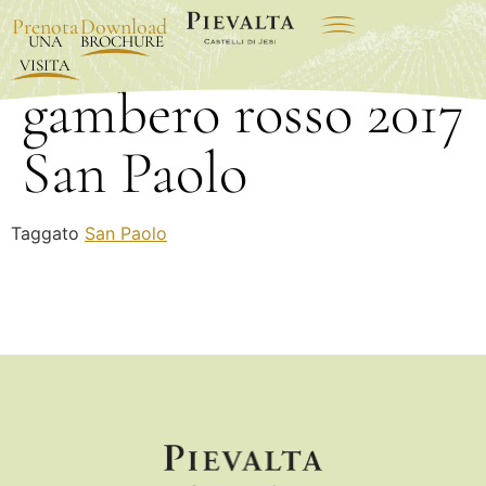
Prenota
Download
Vini d’italia
UNA
BROCHURE
VISITA
gambero rosso 2017
San Paolo
Taggato
San Paolo